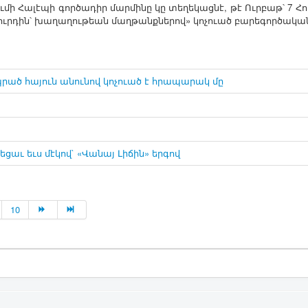
մի ­Հա­լէ­պի գոր­ծա­դիր մար­մի­նը կը տե­ղե­կաց­նէ, թէ Ուր­բաթ՝ 7 ­Հ
­վուր­դին՝ խա­ղա­ղու­թեան մաղ­թանք­նե­րով» կո­չո­ւած բա­րե­գոր­ծա­կա
րած հայուն անունով կոչուած է հրապարակ մը
ցաւ եւս մէկով` «Վանայ Լիճին» երգով
10