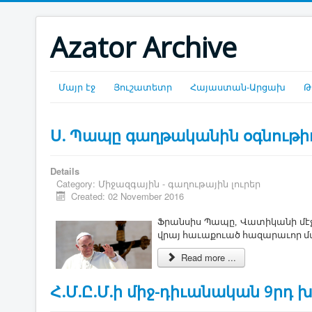
Azator Archive
Մայր էջ
Յուշատետր
Հայաստան-Արցախ
Թ
Ս. Պապը գաղթականին օգնութիւ
Details
Category:
Միջազգային - գաղութային լուրեր
Created: 02 November 2016
Ֆ­րան­սիս ­Պա­պը, ­Վա­տի­կա­նի մէ
վրայ հա­ւա­քո­ւած հա­զա­րա­ւոր մա
Read more ...
Հ.Մ.Ը.Մ.ի միջ-դիւանական 9րդ