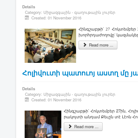
Details
Category:
Միջազգային - գաղութային լուրեր
Created: 01 November 2016
Հինգ­շաբ­թի՝ 27 Հոկ­տեմ­բեր
խորհր­դա­ժո­ղո­վը` կազ­մա­կեր
Read more ...
Հոլիվուտի պատուոյ աստղ մը յ
Details
Category:
Միջազգային - գաղութային լուրեր
Created: 01 November 2016
Հինգ­շաբ­թի՝ ­Հոկ­տեմ­բեր 27ին, ­Հո­լ
րա­կոյ­տի ան­դամ ­Քե­ւըն տէ ­Լէոն ­
Read more ...