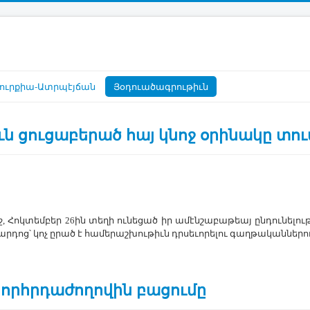
ուրքիա-Ատրպէյճան
Յօդուածագրութիւն
ն ցուցաբերած հայ կնոջ օրինակը տու
ջ, ­Հոկ­տեմ­բեր 26ին տե­ղի ու­նե­ցած իր ա­մէն­շա­բա­թեայ ըն­դու­նե­լո
ր­դոց՝ կոչ ը­րած է հա­մե­րաշ­խու­թիւն դրսե­ւո­րե­լու գաղ­թա­կան­նե­րո
 խորհրդաժողովին բացումը