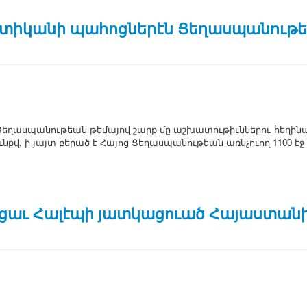
իկանի պահոցներէն Ցեղասպանութեա
ե­ղաս­պա­նու­թեան թե­մա­յով շարք մը աշ­խա­տու­թիւն­նե­րու հե­ղի­ն
նքվ, ի յայտ բե­րած է ­Հա­յոց ­Ցե­ղաս­պա­նու­թեան առն­չո­ւող 1100 է
ացաւ Հալէպի յատկացուած Հայաստան