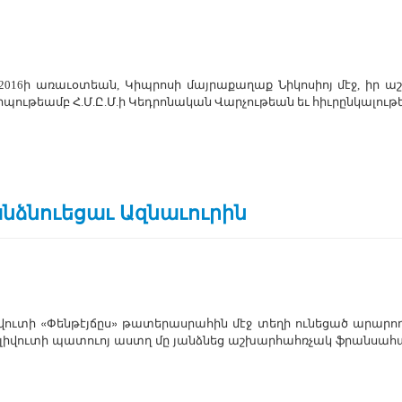
 2016ի ա­ռա­ւօ­տեան, Կիպ­րո­սի մայ­րա­քա­ղաք Նի­կո­սիոյ մէջ, իր ա
­պու­թեամբ Հ.Մ.Ը.Մ.ի Կեդ­րո­նա­կան Վար­չու­թեան եւ հիւ­րըն­կա­լու­թ
անձնուեցաւ Ազնաւուրին
ի­վու­տի «­Փեն­թէյ­ճըս» թա­տե­րաս­րա­հին մէջ տե­ղի ու­նե­ցած ա­րա­րո­
Հո­լի­վու­տի պա­տո­ւոյ աստղ մը յանձ­նեց աշ­խար­հահռ­չակ ֆրան­սա­հայ