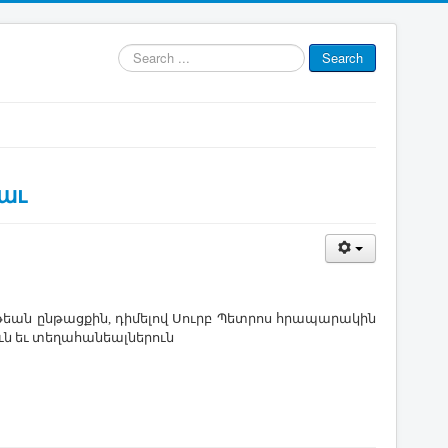
Search
Search
...
աւ
ւ­թեան ըն­թաց­քին, դի­մե­լով ­Սուրբ ­Պետ­րոս հրա­պա­րա­կին
ւն եւ տե­ղա­հա­նեալ­նե­րուն