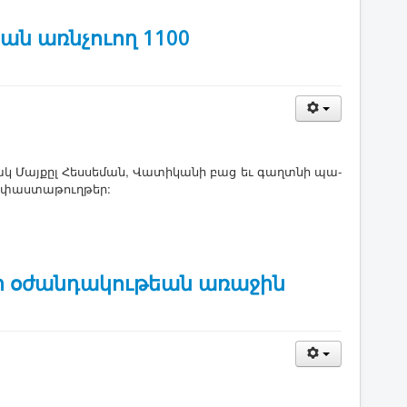
ն առնչուող 1100
ակ ­Մայ­քըլ ­Հես­սե­ման, ­Վա­տի­կա­նի բաց եւ գաղտ­նի պա­
ջ փաս­տա­թուղ­թեր:
ի օժանդակութեան առաջին