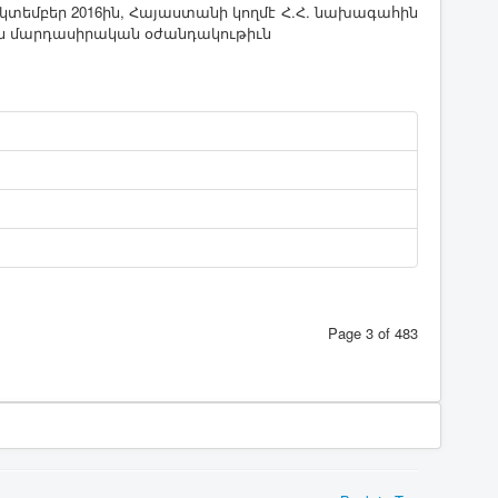
ոկ­տեմ­բեր 2016ին, ­Հա­յաս­տա­նի կող­մէ Հ.Հ. նա­խա­գա­հին
ն մար­դա­սի­րա­կան օ­ժան­դա­կու­թիւն­
Page 3 of 483