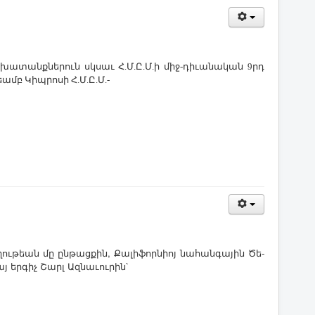
շ­խա­տանք­նե­րուն սկսաւ Հ.Մ.Ը.Մ.ի միջ-դի­ւա­նա­կան 9րդ
եամբ Կիպ­րո­սի Հ.Մ.Ը.Մ.-
ղու­թեան մը ըն­թաց­քին, ­Քա­լի­ֆոր­նիոյ նա­հան­գա­յին ­Ծե­
 եր­գիչ ­Շարլ Ազ­նա­ւու­րին՝