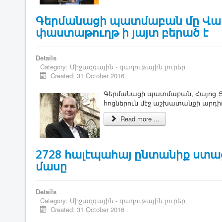
Գերմանացի պատմաբան մը Վատ
փաստաթուղթ ի յայտ բերած է
Details
Category:
Միջազգային - գաղութային լուրեր
Created: 31 October 2016
Գեր­մա­նա­ցի պատ­մա­բան, ­Հա­յոց ­Ց
հոց­նե­րուն մէջ աշ­խա­տան­քի ար­դիւ
Read more ...
2728 հալէպահայ ընտանիք ստ
մասը
Details
Category:
Միջազգային - գաղութային լուրեր
Created: 31 October 2016