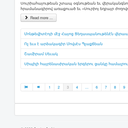
­Սու­րիա­հա­յու­թեան շտապ օգ­նու­թեան եւ վե­րա­կանգ­նու­
հրա­մա­նա­գի­րով ա­ռա­քո­ւած եւ «­Սու­րիոյ եղ­բայր ժո­ղո
Read more ...
Մոնթեվիտէոյի մէջ Հայոց Ցեղասպանութենէն վերապ
Ոչ եւս է արձակագիր Մովսէս Պչաքճեան
Շամիրամ Սեւակ
Սիպիլի հայրենասիրական երգերու ցանկը համալրուե
1
2
3
4
...
6
7
8
9