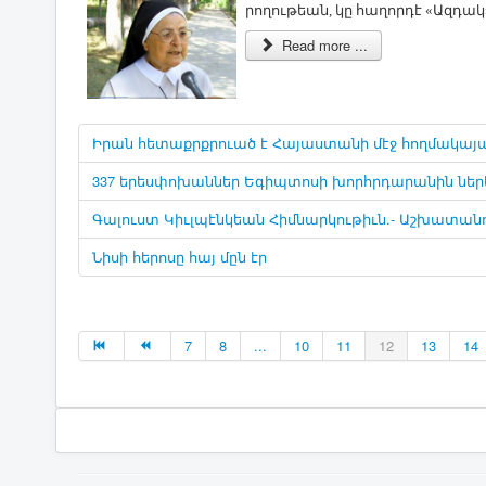
րո­ղու­թեան, կը հա­ղոր­դէ «Ազ­դակ
Read more ...
Իրան հետաքրքրուած է Հայաստանի մէջ հողմակայա
337 երեսփոխաններ Եգիպտոսի խորհրդարանին ներկ
Գալուստ Կիւլպէնկեան Հիմնարկութիւն.- Աշխատանո
Նիսի հերոսը հայ մըն էր
7
8
...
10
11
12
13
14