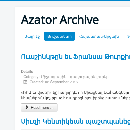
Azator Archive
Մայր էջ
Յուշատետր
Հայաստան-Արցախ
Թ
Ուաշինկթըն եւ Ֆրանսա Թուրքիոյ
Details
Category:
Միջազգային - գաղութային լուրեր
Created: 02 September 2016
«ՌԻԱ ­Նո­վոս­թի» կը հա­ղոր­դէ, որ ­Միա­ցեալ ­Նա­հանգ­նե­
նեալ­նե­րուն կոչ ը­րած է դադ­րեց­նե­լու ի­րենց բա­խում­նե­
Read more ...
Սիւզի Կենտիկեան պաշտպանե