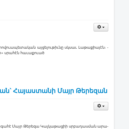
հո­վո­ւա­պե­տա­կան այ­ցե­լու­թիւ­նը սկսաւ ­Լա­թա­քիա­յէն։ ­
ատ» սրա­հէն հա­ւա­քո­ւած
եան` Հայաստանի Մայր Թերեզան
­գա­հէ ­Մայր ­Թե­րե­զա ­Կալ­կա­թա­ցիի սրբա­դաս­ման ա­րա­