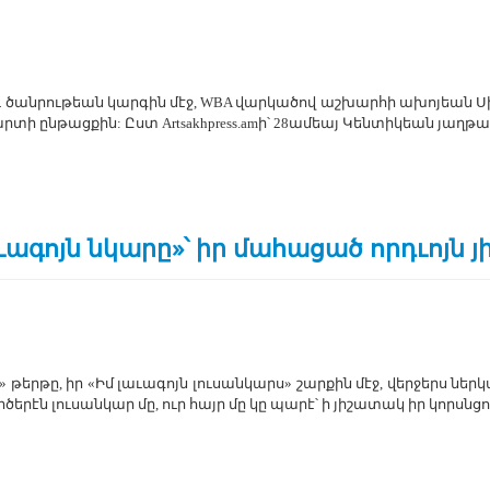
ծան­րու­թեան կար­գին մէջ, WBA վար­կա­ծով աշ­խար­հի ա­խո­յեան ­Սի
­մար­տի ըն­թաց­քին: Ըստ Artsakhpress.amի՝ 28ա­մեայ ­Կեն­տի­կեան յաղ­թ
ւագոյն նկարը»՝ իր մահացած որդւոյն
 թեր­թը, իր «Իմ լա­ւա­գոյն լու­սան­կարս» շար­քին մէջ, վեր­ջերս ներ­կ
ր­ծե­րէն լու­սան­կար մը, ուր հայր մը կը պա­րէ՝ ի յի­շա­տակ իր կորսնցո