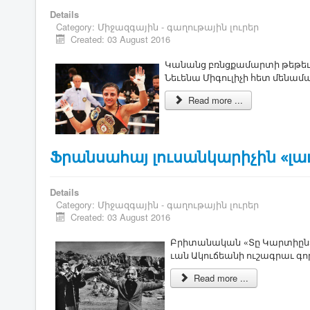
Details
Category:
Միջազգային - գաղութային լուրեր
Created: 03 August 2016
Կա­նանց բռնցքա­մար­տի թե­թեւ 
Նե­ւե­նա ­Մի­գու­լի­չի հետ մե­նա
Read more ...
Ֆրանսահայ լուսանկարիչին «լա
Details
Category:
Միջազգային - գաղութային լուրեր
Created: 03 August 2016
Բ­րի­տա­նա­կան «­Տը ­Կար­տիըն»
ւան Ա­կու­ճեա­նի ու­շագ­րաւ գո
Read more ...