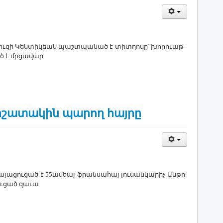
ւ­զի ­Կեն­տի­կեան պաշտ­պա­նած է տիտ­ղո­սը՝ խո­րո­ւաթ ­
ած է մրցա­վար­
 յիշատակին պարող հայրը
ա­յա­ցու­ցած է 55ա­մեայ ֆրան­սա­հայ լու­սան­կա­րիչ Ան­թո­
ւ­ցած զա­ւա­