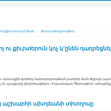
ուրքիա-Ատրպէյճան
Յօդուածագրութիւն
 ու քիւրտերուն կոչ կ՚ընեն դադրեցնել
րու ար­տա­քին գոր­ծոց նա­խա­րա­րու­թեան բան­բեր ­Ճան ­Քըր­պի յայտ­ն
րը, եւ պայ­քա­րը կեդ­րո­նաց­նե­լու «Իս­լա­մա­կան ­Պե­տու­թիւն» ա­հա­բ
ց աշխարհի ախոյեանի տիտղոսը