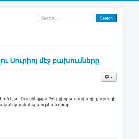
Search
Search
...
ու Սուրիոյ մէջ բախումները
ած է, թէ Ո­ւա­շինկ­թըն ­Թուր­քիոյ եւ սու­րիա­ցի քիւրտ զի­
եկ­չա­կան կազ­մա­կեր­պու­թեան վրայ: