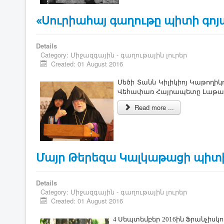
«Սուրիահայ գաղութը պիտի գոյ
Details
Category:
Միջազգային - գաղութային լուրեր
Created: 01 August 2016
Մե­ծի ­Տանն ­Կի­լի­կիոյ ­Կա­թո­ղի
Վե­հա­փառ ­Հայ­րա­պե­տը ­Լա­թա­ք
Read more ...
Մայր Թերեզա Կալկաթացի պիտի
Details
Category:
Միջազգային - գաղութային լուրեր
Created: 01 August 2016
4 ­Սեպ­տեմ­բեր 2016ին Ֆ­րան­չիս­