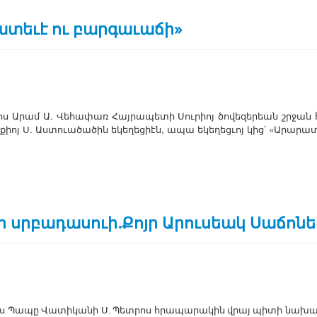
ատեւէ ու բարգաւաճի»
­կոս Ա­րամ Ա. ­Վե­հա­փառ ­Հայ­րա­պե­տի ­Սու­րիոյ ծո­վե­զե­րեան շրջան 
իոյ Ս. Աս­տո­ւա­ծա­ծին ե­կե­ղե­ցիէն, ա­պա ե­կե­ղեց­ւոյ կից՝ «Ա­րա­ր
 սրբադասուի.Քոյր Արուսեակ Սաճոն
կոս ­Պա­պը ­Վա­տի­կա­նի Ս. ­Պետ­րոս հրա­պա­րա­կին վրայ պի­տի նա­խա