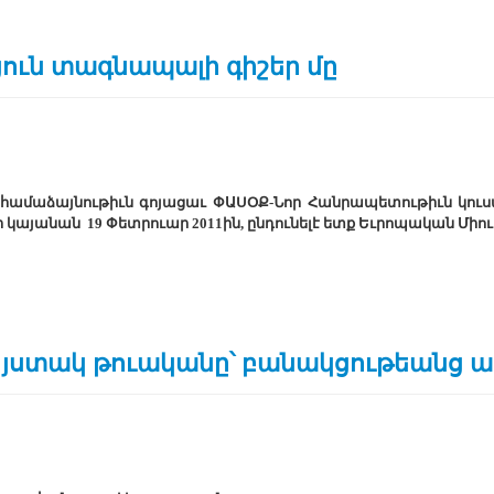
ուն տագնապալի գիշեր մը
 համաձայնութիւն գոյացաւ ՓԱՍՕՔ-Նոր Հանրապետութիւն կու
ի կայանան 19 Փետրուար 2011ին, ընդունելէ ետք Եւրոպական Մի
 յստակ թուականը՝ բանակցութեանց 