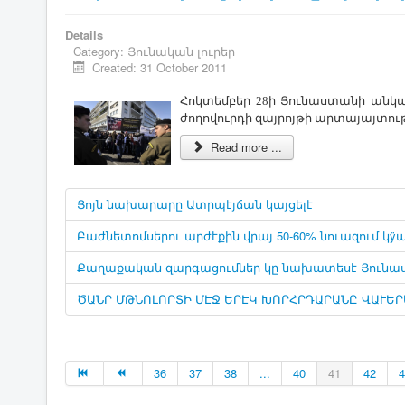
Details
Category:
Յունական լուրեր
Created: 31 October 2011
Հոկտեմբեր 28ի Յունաստանի անկա
ժողովուրդի զայրոյթի արտայայտութ
Read more ...
Յոյն նախարարը Ատրպէյճան կայցելէ
Բաժնետոմսերու արժէքին վրայ 50-60% նուազում 
Քաղաքական զարգացումներ կը նախատեսէ Յունաս
ԾԱՆՐ ՄԹՆՈԼՈՐՏԻ ՄԷՋ ԵՐԷԿ ԽՈՐՀՐԴԱՐԱՆԸ ՎԱՒԵՐ
36
37
38
...
40
41
42
4