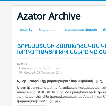
Azator Archive
Մայր էջ
Յուշատետր
Հայաստան-Արցախ
Թ
ՅՈՒՆԱՍՏԱՆԻ ՀԱՄԱԽՈՀԱԿԱՆ Կ
ԽՈՐՀՐԴԱԿՑՈՒԹԻՒՆՆԵՐԸ ԿԸ Շ
Details
Category:
Յունական լուրեր
Created: 08 November 2011
Այսօր կէսօրին կը յայտարարուի նորանշանակ վարչ
Այսօր կէսօրուայ ժամը 12ին, ամենայն հաւանական
տագնապը: ՓԱՍՕՔ եւ Նոր Հանրապետութիւն կուսակ
շարունակուին, մինչ կառավարական խօսնակ Իլիաս Մո
վարչապետի անձին շուրջ»: