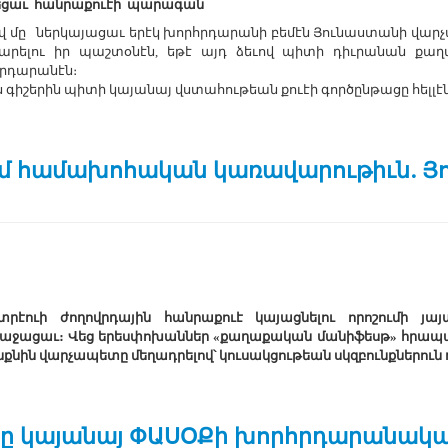
եցաւ հանրաքուէի պարագան
ով մը ներկայացաւ երէկ խորհրդարանի բեմէն Յունաստանի վ
ժարելու իր պաշտօնէն, եթէ այդ ձեւով պիտի դիւրանան քա
րդարանէն։
ս գիշերին պիտի կայանայ վստահութեան քուէի գործընթացը հելլէ
մ համախոհական կառավարութիւն. 
ուի ժողովրդային հանրաքուէ կայացնելու որոշումի յա
ռաջացաւ։ Վեց երեսփոխաններ «քաղաքական մանիֆեսթ» հրապար
նքնին վարչապետը մեղադրելով՝ կուսակցութեան սկզբունքներուն 
ր կը կայանայ ՓԱՍՕՔի խորհրդարանակ