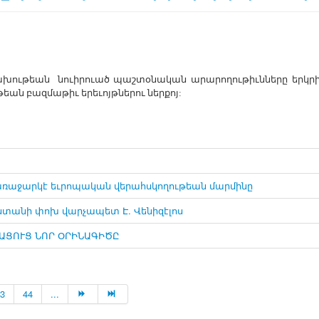
խութեան նուիրուած պաշտօնական արարողութիւնները երկրի 
եան բազմաթիւ երեւոյթներու ներքոյ:
կÿառաջարկէ եւրոպական վերահսկողութեան մարմինը
տանի փոխ վարչապետ Է. Վենիզէլոս
ԱՑՈՒՑ ՆՈՐ ՕՐԻՆԱԳԻԾԸ
3
44
...