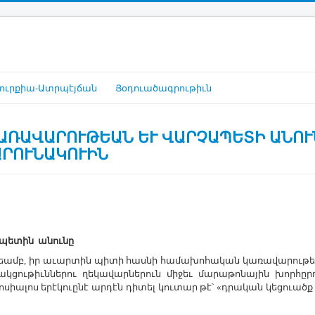
ուրքիա-Ատրպէյճան
Յօդուածագրութիւն
ԱՌԱՎԱՐՈՒԹԵԱՆ ԵՒ ՎԱՐՉԱՊԵՏԻ ԱՆՈՒ
ԱՐՈՒՆԱԿՈՒԻՆ
ապետին անունը
ութեամբ, իր աւարտին պիտի հասնի համախոհական կառավարու
ցութիւններու ղեկավարներուն միջեւ մարաթոնային խորհըրդ
սիալոս երէկուընէ արդէն դիտել կուտար թէ՝ «դրական կեցուածք