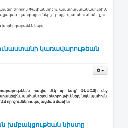
արչապետ Եորղոս Փափանտրէու, պատրաստակամութիւն
ղաքական զարգացումները, բայց վստահութեան քուէ
ն խորհրդարանէն ներս։
Յունաստանի կառավարութեան
յտարարութենէն հազիւ մէկ օր ետք՝ ՓԱՍՕՔի մէջ
ակեցին, պահանջելով ընտրութիւններ, նոյն պահուն
դէմ որոշումներու կայացման մասին։
ան խմբակցութեան նիստը