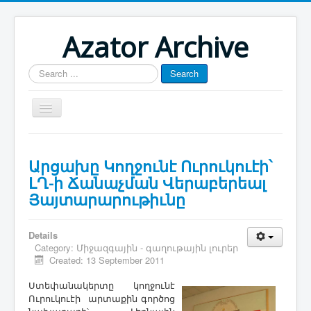
Azator Archive
Search
Search
...
Մայր էջ
Արցախը Կողջունէ Ուրուկուէի՝
Յուշատետր
ԼՂ-ի Ճանաչման Վերաբերեալ
Հայաստան-Արցախ
Յայտարարութիւնը
Թուրքիա-Ատրպէյճան
Details
Յօդուածագրութիւն
Category:
Միջազգային - գաղութային լուրեր
Created: 13 September 2011
Ստեփանակերտը կողջունէ
Ուրուկուէի արտաքին գործոց