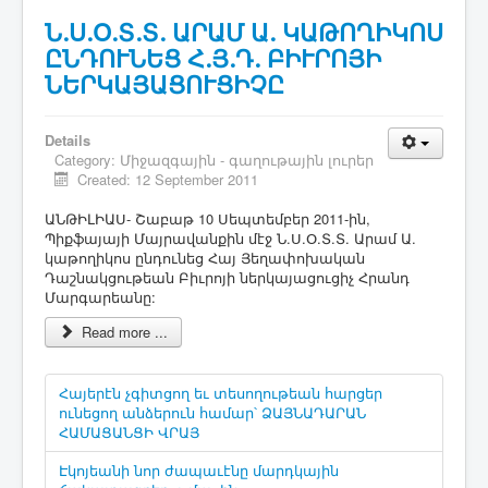
Ն.Ս.Օ.Տ.Տ. ԱՐԱՄ Ա. ԿԱԹՈՂԻԿՈՍ
ԸՆԴՈՒՆԵՑ Հ.Յ.Դ. ԲԻՒՐՈՅԻ
ՆԵՐԿԱՅԱՑՈՒՑԻՉԸ
Details
Category:
Միջազգային - գաղութային լուրեր
Created: 12 September 2011
ԱՆԹԻԼԻԱՍ- Շաբաթ 10 Սեպտեմբեր 2011-ին,
Պիքֆայայի Մայրավանքին մէջ Ն.Ս.Օ.Տ.Տ. Արամ Ա.
կաթողիկոս ընդունեց Հայ Յեղափոխական
Դաշնակցութեան Բիւրոյի ներկայացուցիչ Հրանդ
Մարգարեանը:
Read more ...
Հայերէն չգիտցող եւ տեսողութեան հարցեր
ունեցող անձերուն համար՝ ՁԱՅՆԱԴԱՐԱՆ
ՀԱՄԱՑԱՆՑԻ ՎՐԱՅ
Էկոյեանի նոր ժապաւէնը մարդկային