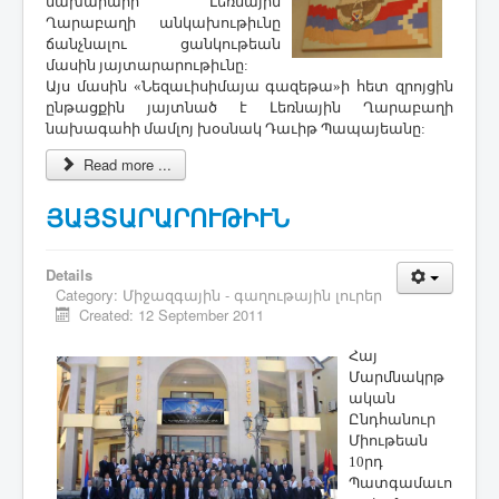
նախարարի՝ Լեռնային
Ղարաբաղի անկախութիւնը
ճանչնալու ցանկութեան
մասին յայտարարութիւնը:
Այս մասին «Նեզաւիսիմայա գազեթա»ի հետ զրոյցին
ընթացքին յայտնած է Լեռնային Ղարաբաղի
նախագահի մամլոյ խօսնակ Դաւիթ Պապայեանը:
Read more ...
ՅԱՅՏԱՐԱՐՈՒԹԻՒՆ
Details
Category:
Միջազգային - գաղութային լուրեր
Created: 12 September 2011
Հայ
Մարմնակրթ
ական
Ընդհանուր
Միութեան
10րդ
Պատգամաւո