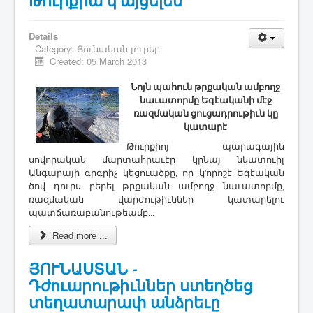
Թուրքիա կ'այցելեն
Details
Category:
Յունական լուրեր
Created: 05 March 2013
Նոյն պահուն թրքական ամբողջ
նաւատորմը Եգէականի մէջ
ռազմական
ցուցադրութիւն
կը
կատարէ
Թուրքիոյ պարագային
սովորա
կան մարտահրաւէր կրնայ նկատուիլ
Անգարայի գրգրիչ կեցուածքը, որ կ'որոշէ Եգէական
ծով դուրս բերել թրքական ամբողջ նաւատորմը,
ռազմական վարժութիւններ կատարելու
պատճառաբանութեամբ...
Read more ...
ՅՈՒՆԱՍՏԱՆ -
Դժուարութիւններ ստեղծեց
տեղատարափ անձրեւը