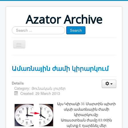
Azator Archive
Search
Search
...
Մայր էջ
Ամառնային ժամի կիրարկում
Յուշատետր
Հայաստան-Արցախ
Details
Թուրքիա-Ատրպէյճան
Category:
Յունական լուրեր
Created: 29 March 2013
Յօդուածագրութիւն
Այս Կիրակի 31 Մարտին պիտի
սկսի ամառնային ժամի
կիրարկումը:
Առաւօտեան ժամը 03:00ին
պէտք է դարձնել մեր