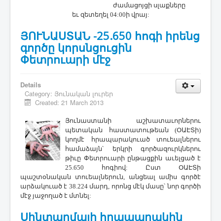
ժամացոյցի սլաքները
եւ զետեղել 04:00ի վրայ:
ՅՈՒՆԱՍՏԱՆ -25.650 հոգի իրենց
գործը կորսնցուցին
Փետրուարի մէջ
Details
Category:
Յունական լուրեր
Created: 21 March 2013
Յունաստանի
աշխատաւորներու
պետական հաստատութեան (ՕԱԷՏի)
կողմէ հրապարակուած տուեալներու
համաձայն՝ երկրի գործազուրկներու
թիւը Փետրուարի ընթացքին աւելցած է
25.650 հոգիով: Ըստ ՕԱԷՏի
պաշտօնական տուեալներուն, անցեալ ամիս գործէ
արձակուած է 38.224 մարդ, որոնց մէկ մասը՝ նոր գործի
մէջ յաջողած է մտնել:
Սինտաղմայի հրապարակին