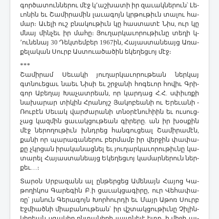
գոր­ծա­տուն­նե­րու մէջ կ­՚աշ­խա­տի իր զա­ւակ­նե­րուն՝ ­Լե­
ւո­նին եւ ­Շա­մի­րա­մին լա­ւա­գոյն կրթու­թիւն տա­լու հա­
մար։ Ա­ւե­լի ուշ բնա­կու­թիւն կը հաս­տա­տէ ­Նիս, ուր կը
մնայ մին­չեւ իր մա­հը։ ­Յու­ղար­կա­ւո­րու­թիւ­նը տե­ղի կ­
՚ու­նե­նայ 30 ­Դեկ­տեմ­բեր 1967ին, ­Հա­յաս­տա­նեայց Ա­ռա­
քե­լա­կան ­Սուրբ Աս­տո­ւա­ծա­ծին ե­կե­ղեց­ւոյ մէջ։
***
­Շա­մի­րամ ­Սե­ւա­կի յու­ղար­կա­ւո­րու­թեան ներ­կայ
գտնո­ւե­ցաւ նաեւ ­Նի­սի եւ շրջա­նի հո­գե­ւոր հո­վիւ Գ­րի­
գոր Ա­բե­ղայ ­Խա­չատ­րեան, որ կար­դաց Հ.Հ. սփիւռ­քի
նա­խա­րար տի­կին Հ­րա­նոյշ ­Յա­կո­բեա­նի ու Ե­րե­ւա­նի ­
Ռու­բէն ­Սե­ւակ վար­ժա­րա­նի տնօ­րէ­նու­հիին եւ ու­սուց­
չաց կազ­մին ցա­ւակ­ցու­թեան գի­րե­րը. ան իր խօս­քին
մէջ նե­րո­ղու­թիւն խնդրեց հան­գու­ցեալ ­Շա­մի­րա­մէն,
քա­նի որ պա­րա­գա­նե­րու բեր­մամբ իր վեր­ջին փա­փա­
քը չկրցան ի­րա­կա­նաց­նել եւ յու­ղար­կա­ւո­րու­թիւ­նը կա­
տա­րել ­Հա­յաս­տա­նեայց Ե­կե­ղեց­ւոյ կա­մար­նե­րուն ներ­
քեւ…։
­Տա­րօն Սր­բա­զանն ալ ըն­թեր­ցեց Ա­մե­նայն ­Հա­յոց ­Կա­
թո­ղի­կոս ­Գա­րե­գին Բ.ի ցա­ւակ­ցա­գի­րը, ուր ­Վե­հա­փա­
ռը՝ յա­նուն ­Գե­րա­գոյն ­Խոր­հուր­դի եւ ­Մայր Ա­թոռ ­Սուրբ
Էջ­միած­նի միա­բա­նու­թեան՝ իր վշտակ­ցու­թիւ­նը ­Չի­լին­
կի­րեան սգա­կիր ըն­տա­նի­քի յայտ­նե­լէ ետք, ի մի­ջի այ­