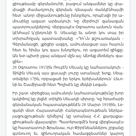
ցիու­թեամբ գեր­մա­նու­հի, բա­զում ան­գամ­ներ կը փա­
փա­քի ժա­մադ­րո­ւիլ գեր­ման դես­պան ­Վան­կէն­հայ­մի
հետ՝ ա­նոր մի­ջամ­տու­թիւ­նը խնդրե­լու, որ­պէս­զի իր ա­
մու­սի­նը ա­զատ ար­ձա­կուի։ ­Կը մեր­ժո­ւի՝ զա­նա­զան
պատ­րո­ւակ­նե­րով։ ­Վեր­ջա­պէս Օ­գոս­տոս ամ­սուն ­Վան­
կէն­հայմ կ­՚ըն­դու­նի Ե. ­Սե­ւա­կը եւ ա­նոր կու տայ իր
տխրահռ­չակ պա­տաս­խա­նը. «­Դո՜ւն թշո­ւա­ռա­կան ­
Գեր­մա­նա­ցի, լքե­ցիր ազգդ, ա­մուս­նա­ցար այս հա­յուն
հետ եւ հի­մա կու գաս խնդրե­լու, որ ա­զա­տեմ զին­քը։
Ան ետ պի­տի չգայ ան­գամ մըն ալ։ Ա­նոնք մեռ­նե­լու գա­
ցին»։
26 Օ­գոս­տոս 1915ին ­Ռու­բէն ­Սե­ւակ կը նա­հա­տա­կո­ւի։ ­
Տի­կին ­Սե­ւակ այս ցա­ւա­լի լու­րը ստա­նա­լէ ետք, ­Սեպ­
տեմ­բեր 17ին, որ­բա­ցած իր եր­կու ե­րե­խա­նե­րուն՝ ­Լե­ւո­
նի եւ ­Շա­մի­րա­մի հետ ­Պո­լի­սէն կը մեկ­նի ­Լօ­զան։
Իր շատ սի­րե­ցեալ ա­մուս­նոյն նա­հա­տա­կու­թիւ­նը խոր
կսկի­ծով կը լեց­նէ տի­կին ­Սե­ւա­կի սիր­տը։ ­Կը հրա­ժա­րի
գեր­մա­նա­կան հպա­տա­կու­թե­նէն 28 ­Մարտ 1919ին, ­Լօ­
զա­նի մօտ ­Հա­յաս­տա­նի ­Հան­րա­պե­տու­թեան ներ­կա­
յա­ցուց­չու­թեան դի­մե­լով՝ կը ստա­նայ Հ.Հ. քա­ղա­քա­
ցիու­թեան վկա­յա­գիր։ ­Պա­տե­րազ­մէն ետք վերջ­նա­պէս
կը հաս­տա­տո­ւի Ֆ­րան­սա, ուր ­Փի­րէ­նեան­նե­րու շրջա­նը
գտնո­ւող եւ զի­նո­ւո­րա­կան հա­մազ­գեստ­ներ կա­րող