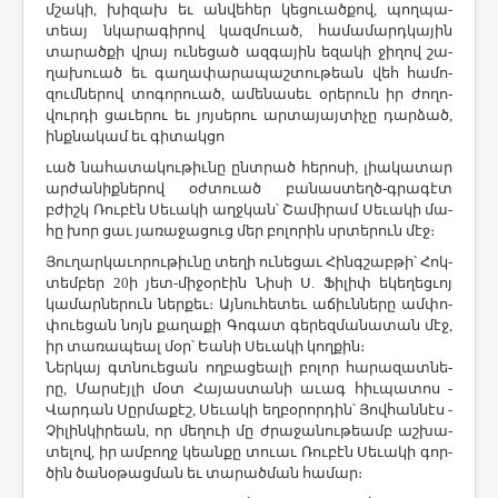
մշա­կի, խի­զախ եւ ան­վե­հեր կե­ցո­ւած­քով, պող­պա­
տեայ նկա­րա­գի­րով կազ­մո­ւած, հա­մա­մարդ­կա­յին
տա­րած­քի վրայ ու­նե­ցած ազ­գա­յին ե­զա­կի ջի­ղով շա­
ղա­խո­ւած եւ գա­ղա­փա­րա­պաշ­տու­թեան վեհ հա­մո­
զում­նե­րով տո­գո­րո­ւած, ա­մե­նա­սեւ օ­րե­րուն իր ժո­ղո­
վուր­դի ցա­ւե­րու եւ յոյ­սե­րու ար­տա­յայ­տի­չը դար­ձած,
ինք­նա­կամ եւ գի­տակ­ցո­
ւած նա­հա­տա­կու­թիւ­նը ընտ­րած հե­րո­սի, լիա­կա­տար
ար­ժա­նիք­նե­րով օժ­տո­ւած բա­նաս­տեղծ-գրա­գէտ
բժիշկ ­Ռու­բէն ­Սե­ւա­կի աղջ­կան՝ ­Շա­մի­րամ ­Սե­ւա­կի մա­
հը խոր ցաւ յա­ռա­ջա­ցուց մեր բո­լո­րին սրտե­րուն մէջ։
­Յու­ղար­կա­ւո­րու­թիւ­նը տե­ղի ու­նե­ցաւ ­Հինգ­շաբ­թի՝ ­Հոկ­
տեմ­բեր 20ի յետ-մի­ջօ­րէին ­Նի­սի Ս. ­Ֆի­լիփ ե­կե­ղեց­ւոյ
կա­մար­նե­րուն ներ­քեւ։ Այ­նու­հե­տեւ ա­ճիւն­նե­րը ամ­փո­
փո­ւե­ցան նոյն քա­ղա­քի ­Գո­գատ գե­րեզ­մա­նա­տան մէջ,
իր տա­ռա­պեալ մօր՝ Եա­նի ­Սե­ւա­կի կող­քին։
­Ներ­կայ գտնո­ւե­ցան ող­բա­ցեա­լի բո­լոր հա­րա­զատ­նե­
րը, ­Մար­սէյ­լի մօտ ­Հա­յաս­տա­նի ա­ւագ հիւ­պա­տոս ­
Վար­դան ­Սըր­մա­քէշ, ­Սե­ւա­կի եղ­բօ­րոր­դին՝ ­Յով­հան­նէս ­
Չի­լին­կի­րեան, որ մե­ղո­ւի մը ժրա­ջա­նու­թեամբ աշ­խա­
տե­լով, իր ամ­բողջ կեան­քը տո­ւաւ ­Ռու­բէն ­Սե­ւա­կի գոր­
ծին ծա­նօ­թաց­ման եւ տա­րած­ման հա­մար։