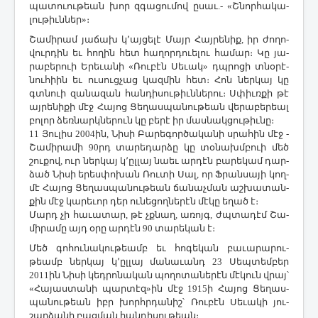
պատ­ուու­թեան խոր զգա­ցու­մով ը­սաւ.- «Շ­նոր­հա­կա­
լու­թիւն­ներ»։
­Շա­մի­րամ յա­ճախ կ­՚այ­ցե­լէ ­Մայր ­Հայ­րե­նիք, իր ժո­ղո­
վուր­դին եւ հո­ղին հետ հա­ղոր­դո­ւե­լու հա­մար։ ­Կը յա­
րա­բե­րո­ւի Ե­րե­ւա­նի «­Ռու­բէն ­Սե­ւակ» դպրո­ցի տնօ­րէ­
նու­հիին եւ ու­սուց­չաց կազ­մին հետ։ ­Հոն ներ­կայ կը
գտնո­ւի զա­նա­զան հան­դի­սու­թիւն­նե­րու։ Ս­փիւռ­քի թէ
այ­րե­նի­քի մէջ ­Հա­յոց ­Ցե­ղաս­պա­նու­թեան վե­րա­բե­րեալ
բո­լոր ձեռ­նարկ­նե­րուն կը բե­րէ իր մաս­նակ­ցու­թիւ­նը։
11 ­Յու­լիս 2004ին, ­Նի­սի ­Բա­րե­գոր­ծա­կա­նի սրա­հին մէջ ­
Շա­մի­րա­մի 90րդ ­տա­րե­դար­ձը կը տօ­նախմ­բո­ւի մեծ
շու­քով, ուր ներ­կայ կ­՚ըլ­լայ նաեւ ար­դէն բա­րե­կամ դար­
ձած ­Նի­սի ե­րես­փո­խան ­Ռու­տի ­Սալ, որ Ֆ­րան­սա­յի կող­
մէ ­Հա­յոց ­Ցե­ղաս­պա­նու­թեան ճա­նաչ­ման աշ­խա­տան­
քին մէջ կա­րե­ւոր դեր ու­նե­ցող­նե­րէն մէ­կը ե­ղած է։
­Մարդ չի հա­ւա­տար, թէ չքնաղ, ա­ռոյգ, ժպտա­դէմ ­Շա­
մի­րա­մը այդ օ­րը ար­դէն 90 տա­րե­կան է։
­Մեծ գո­հու­նա­կու­թեամբ եւ հո­գե­կան բա­ւա­րա­րու­
թեամբ ներ­կայ կ­՚ըլ­լայ մա­նա­ւանդ 23 ­Սեպ­տեմ­բեր
2011ին ­Նի­սի կեդ­րո­նա­կան պո­ղո­տա­նե­րէն մէ­կուն վրայ՝
«­Հա­յաս­տա­նի պար­տէզ»ին մէջ 1915ի ­Հա­յոց ­Ցե­ղաս­
պա­նու­թեան իբր խորհր­դա­նիշ՝ ­Ռու­բէն ­Սե­ւա­կի յու­
շար­ձա­նի բաց­ման հան­դի­սու­թեան։