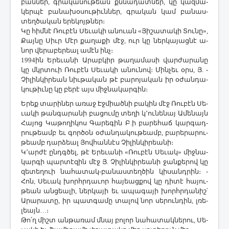
բան­ներ, գրա­կա­նու­թեան քննա­դատ­ներ, կը կազ­մա­
կեր­պէ բա­նա­խօ­սու­թիւն­ներ, գրա­կան կամ բա­նաս­
տեղ­ծա­կան ե­րե­կոյթ­ներ։
­Կը հիմ­նէ ­Ռու­բէն ­Սե­ւա­կի ա­նո­ւան «­Յի­շա­տա­կի ­Տու­նը»,
­Քայ­նը ­Սիւր ­Մէր քա­ղա­քի մէջ, ուր կը ներ­կա­յաց­նէ ա­
նոր վե­րա­բե­րեալ ա­մէն ինչ։
1994ին Ե­րե­ւա­նի Ա­րաբ­կիր թա­ղա­մա­սի վար­ժա­րա­նը
կը մկրտո­ւի ­Ռու­բէն ­Սե­ւա­կի ա­նու­նով։ ­Մին­չեւ օրս, Յ. ­
Չի­լին­կի­րեան նիւ­թա­կան թէ բա­րո­յա­կան իր օ­ժան­դա­
կու­թիւ­նը կը բե­րէ այս միջ­նա­կար­գին։
Ե­րեք տա­րի­ներ ա­ռաջ Էջ­միած­նի բա­կին մէջ ­Ռու­բէն ­Սե­
ւա­կի թան­գա­րա­նի բա­ցու­մը տե­ղի կ­՚ու­նե­նայ Ա­մե­նայն
­Հա­յոց ­Կա­թո­ղի­կոս ­Գա­րե­գին Բ.ի բա­րե­հաճ կար­գադ­
րու­թեամբ եւ գոր­ծօն օ­ժան­դա­կու­թեամբ, բա­րե­րա­րու­
թեամբ դար­ձեալ ­Յով­հան­նէս ­Չի­լին­կի­րեա­նի։
Կ­՚ար­ժէ ընդգ­ծել, թէ Ե­րե­ւա­նի «­Ռու­բէն ­Սե­ւակ» միջ­նա­
կար­գի պար­տէ­զին մէջ Յ. ­Չի­լին­կի­րեա­նի ջան­քե­րով կը
զե­տե­ղո­ւի նա­հա­տակ-բա­նաս­տեղ­ծին կի­սանդ­րին։ ­
Հոն, ­Սե­ւակ խորհր­դա­ւոր հա­յեաց­քով կը դի­տէ հա­յու­
թեան ան­ցեա­լի, ներ­կա­յի եւ ա­պա­գա­յի խորհր­դա­նիշ՝
Ա­րա­րա­տը, իր պատ­գա­մը տա­լով նոր սե­րուն­դին, լռե­
լեայն…։
­Թո՛ղ միշտ ան­թա­ռամ մնայ բո­լոր նա­հա­տակ­նե­րու, ­Սե­