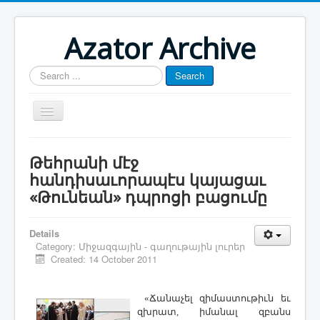
Azator Archive
Search
Search
...
Մայր էջ
Թեհրանի մէջ
Յուշատետր
հանդիսաւորապէս կայացաւ
«Թունեան» դպրոցի բացումը
Հայաստան-Արցախ
Թուրքիա-Ատրպէյճան
Details
Յօդուածագրութիւն
Category:
Միջազգային - գաղութային լուրեր
Created: 14 October 2011
«Ճանաչել զիմաստութիւն եւ
զխրատ, իմանալ զբանս