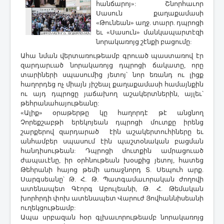
հանճարոյ»: Շնորհաւոր
Սասուն քաղաքամասի
«Թունեան» աղջ. տարր. դպրոցի
եւ «Սասուն» մանկապարտէզի
նորակառոյց շէնքի բացումը:
Ահա նման վերտառութեամբ գրուած պաստառով էր
զարդարւած նորակառոյց դպրոցի ճակատը, որը
տարիների սպասումից յետոյ՝ նոր եռանդ ու լիցք
հաղորդեց ոչ միայն յիշեալ քաղաքամասի համայնքին
ու այդ դպրոցը յաճախող աշակերտներին, այլեւ՝
թեհրանահայութեանը:
«Ալիք» օրաթերթը կը հաղորդէ թէ անցնող
Չորեքշաբթի երեկոյեան դպրոցի մուտքը իրենց
շարքերով զարդարած էին աշակերտուհիները եւ
անհամբեր սպասում էին պաշտօնական բացման
հանդիսութեան: Դպրոցի մուտքին ամրացուած
ժապաւէնը, իր օրհնութեան խօսքից յետոյ, հատեց
Թեհրանի հայոց թեմի առաջնորդ Տ. Սեպուհ արք.
Սարգսեանը՝ Թ. Հ. Թ. Պատգամաւորական ժողովի
ատենապետ Գէորգ Աբուլեանի, Թ. Հ. Թեմական
խորհրդի փոխ ատենապետ Վարուժ Յովհաննիսեանի
ուղեկցութեամբ:
Ապա սրբազան հօր գլխաւորութեամբ նորակառոյց