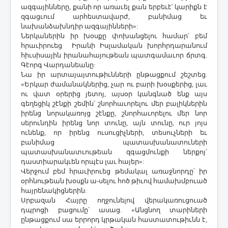
ազգայինները, քանի որ առաւել քան երբեւէ՝ կարիքն է
զգացւում արհեստավարժ, բանիմաց եւ
նախանձախնդիր ազգայինների»:
Ներկաներին իր խօսքը փոխանցելու համար՝ բեմ
հրաւիրուեց Իրանի Իսլամական խորհրդարանում
հիւսիսային իրանահայութեան պատգամաւոր ճրտգ.
Գէորգ Վարդանեանը:
Նա իր արտայայտութիւնների ընթացքում շեշտեց.
«Երկար ժամանակներից, չար ու բարի խօսքերից, լաւ
ու վատ օրերից յետոյ, այսօր կանգնած ենք այս
գեղեցիկ շէնքի շեմին՝ շնորհաւորելու մեր բալիկներին
իրենց նորակառոյց շէնքը, շնորհաւորելու մեր նոր
սերունդին իրենց նոր տունը, այն տունը, ուր յոյս
ունենք, որ իրենց ուսուցիչների, տեսուչների եւ
բանիմաց պատասխանատուների
պատասխանատւութեան զգացմունքի ներքոյ՝
դաստիարակւեն որպէս լաւ հայեր»:
Վերջում բեմ հրաւիրուեց թեմակալ առաջնորդը՝ իր
օրհնութեան խօսքն ա-սելու հոծ թիւով համախմբուած
հայրենակիցներին:
Սրբազան Հայրը ողջունելով վերակառուցուած
դպրոցի բացումը՝ ասաց. «Անցնող տարիների
ընթացքում սա երրորդ կրթական հաստատութիւնն է,