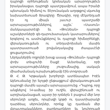
դպրոցի օրհնութեան կրօնական արարողութիւն
իրականացաւ դպրոցի պատշգամբում, ապա Իրանի
պետական հիմնով ու Տէրունական աղօթքով սկսուեց
նախատեսուած ծրագիրը: Ծրագիր, որը մէկտեղւած
էր ոչ միայն յաւուր պատշաճի
արտայայտութիւններով, այլեւ՝ «Սասուն»
մանկապարտէզի եւ «Թունեան» դպրոցի
աշակերտների գե-ղարուեստական կատարումներով՝
երգերով ու ասմունքներով եւ դպրոցի հիմնօրհնէքի,
վերակառուցման ու տեղափոխման մասին
պատրաստուած բովանդակալից ժապաւէնի
ցուցադրումով:
Ներկաներին ողջոյնի խօսք ասաց «Թունեան» դպրոցի
փոխ տեսչուհի Շաքէ Աւետեանը, որի
արտայայտութիւնները յուզումնալից, սակայն
միաժամանակ ուրախութեամբ էին տոգորւած:
Թ. Հ. Թ. Կրթական խորհրդի ատենապետ Իռէն
Աբնուսեանը իր ելոյթի ընթացքում վերակառուցուած
դպրոցի մասին այսպէս արտայայտուեց. «Դպրոց, որը
անցնելով 54-ամեայ իր ուղին, վերաշինուած ու
արդիականացած, այսօր իր դռներն է բացում մեր նոր
սերունդի առջեւ, որպէսզի կրթի ու դաստիարակի
դարձեալ սերունդներ, որոնք կը դառնան մեր
մտաւորականները, բարերարները եւ նուիր
ո
ւած