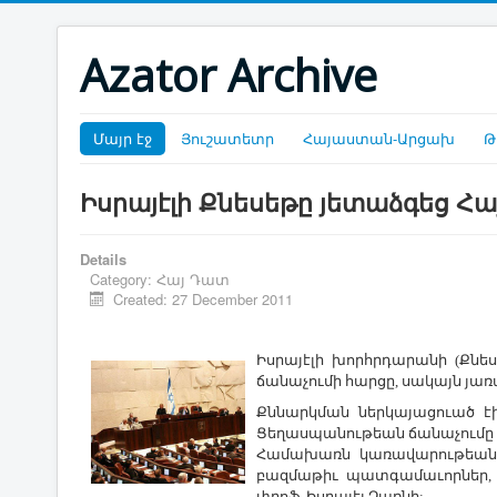
Azator Archive
Մայր էջ
Յուշատետր
Հայաստան-Արցախ
Թ
Իսրայէլի Քնեսեթը յետաձգեց Հ
Details
Category:
Հայ Դատ
Created: 27 December 2011
Իսրայէլի խորհրդարանի (Քնե
ճանաչումի հարցը, սակայն յառ
Քննարկման ներկայացուած է
Ցեղասպանութեան ճանաչումը ե
Համախառն կառավարութեան նե
բազմաթիւ պատգամաւորներ, ո
փրոֆ. Իսրայէլ Չառնի: