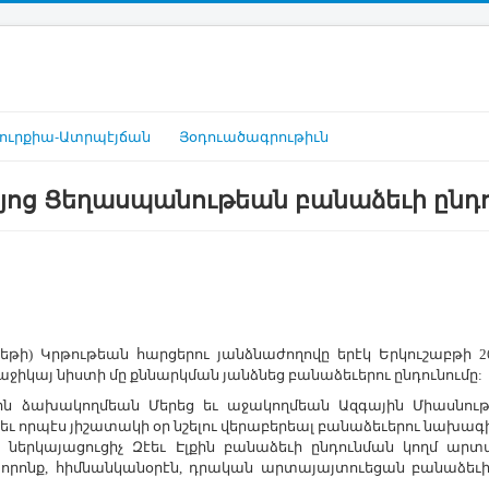
ուրքիա-Ատրպէյճան
Յօդուածագրութիւն
այոց Ցեղասպանութեան բանաձեւի ընդո
սեթի) Կրթութեան հարցերու յանձնաժողովը երէկ Երկուշաբթի 
աջիկայ նիստի մը քննարկման յանձնեց բանաձեւերու ընդունումը:
ին ձախակողմեան Մերեց եւ աջակողմեան Ազգային Միասնութի
ւ որպէս յիշատակի օր նշելու վերաբերեալ բանաձեւերու նախագի
րկայացուցիչ Զէեւ Էլքին բանաձեւի ընդունման կողմ արտա
րոնք, հիմնանկանօրէն, դրական արտայայտուեցան բանաձեւի 