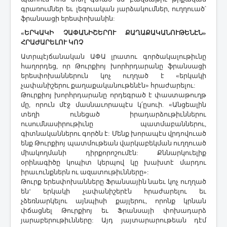
գրառումներ եւ լեզուական յարձակումներ, ուղղուած՝
ֆրանսացի երեսփոխանին:
«ԵՐԿԱԿԻ ՉԱՓԱՆԻՇԵՐՈՒ
ՔԱՂԱՔԱԿԱՆՈՒԹԵՆԷՆ»
ՀՐԱԺԱՐԵԼՈՒ ԿՈՉ
Ատրպէյճանական ԱՓԱ լրատու գործակալութիւնը
հաղորդեց, որ Թուրքիոյ խորհրդարանը ֆրանսացի
երեսփոխաններուն կոչ ուղղած է «երկակի
չափանիշերու քաղաքականութենէն» հրաժարելու:
Թուրքիոյ խորհրդարանը որդեգրած է փաստաթուղթ
մը, որուն մէջ մասնաւորապէս կ՛ըսուի. «Անցեալին
տեղի ունեցած իրադարձութիւններու
ուսումնասիրութիւնը պատմաբաններու,
գիտնականներու գործն է: Մենք խորապէս վրդովուած
ենք Թուրքիոյ պատմութեան վարկաբեկման ուղղուած
միակողմանի դիրքորոշումէն: Քննարկուելիք
օրինագիծը կոպիտ կերպով կը խախտէ մարդու
իրաւունքներն ու ազատութիւնները»:
Թուրք երեսփոխանները Ֆրանսային նաեւ կոչ ուղղած
են‘ երկակի չափանիշերէն հրաժարելու եւ
չձեռնարկելու այնպիսի քայլերու, որոնք կրնան
փճացնել Թուրքիոյ եւ Ֆրանսայի փոխադարձ
յարաբերութիւնները: Այդ յայտարարութեան դէմ