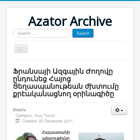
Azator Archive
Search
Search
...
Մայր էջ
Ֆրանսայի Ազգային Ժողովը
Յուշատետր
ընդունեց Հայոց
Ցեղասպանութեան ժխտումը
Հայաստան-Արցախ
քրէականացնող օրինագիծը
Թուրքիա-Ատրպէյճան
Յօդուածագրութիւն
Details
Category:
Հայ Դատ
Created: 23 December 2011
Հայաստանի
պետութիւնը