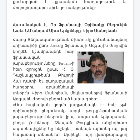
քուէարկած է քրտական Խաղաղութիւն եւ
ժողովրդավարութիւն կուսակցութիւնը:
Հաւանական է, Որ Ֆրանսայի Օրինակը Ընդունին
Նաեւ
ԵՄ անդամ Միւս Երկրները.
Կիրօ Մանոյեան
Հայոց Ցեղասպանութեան ժխտումը քրէականացնող
օրինագիծի ընդունումը Ֆրան
սայի Ազգային ժողովին
կողմէն կÿամրապնդէ հայ-
ֆրանսական
յարաբերություները: Tert.am-ի
հետ զրոյցին ըսաւ Հ. Յ.
Դաշնակցութեան Բիւրոյի
Հայ դատի եւ քաղաքական
հարցերու գրասենեակի
տնօրէն Կիրօ Մանոյեան, մեկնաբանելով Ֆրանսայի
Ազգային ժողովի ընդունած նախագիծը:
«Սա հայկական կողմի յաղթանակն է: Իսկ եթէ
օրինագիծի ընդունումը ազդէ թուրք-ֆրանսական
յարաբերություններուն վրայ, ապա ան երկարատեւ
բնոյթ չ'ունենար: Չնայած Թուրքիան անընդհատ
սպառնալիքներ կը հնչեցնէ, սակայն այնտեղ ալ կայ
հակառակ տեսակէտ: Այսինքն, այդ վատթարացող