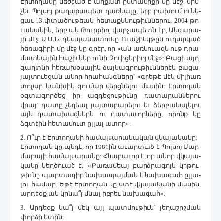
Էր­տո­ղա­նը մեծ­ցած է աղ­քատ ըն­տա­նի­քի մը մէջ՝ մին­
չեւ ­Պոլ­սոյ քա­ղա­քա­պետ դառ­նա­լը, երբ բա­խում ու­նե­
ցաւ 13 փտա­ծու­թեան հե­տաքն­նու­թիւն­նե­րու: 2004 թո­
ւա­կա­նին, երբ ան ­Թուր­քիոյ վար­չա­պետն էր, Ան­գա­րա­
յի մէջ Ա.Մ.Ն. դես­պա­նա­տու­նը Ո­ւա­շինկ­թըն ու­ղար­կած
հե­ռա­գի­րի մը մէջ կը գրէր, որ «ան առ­նո­ւազն ութ դրա­
մատ­նա­յին հա­շիւ­ներ ու­նի ­Զո­ւի­ցե­րիոյ մէջ»: ­Բա­ցի այդ,
գաղտ­նի հե­ռա­խօ­սա­յին ձայ­նագ­րու­թիւն­նե­րէն բա­ցա­
յայ­տո­ւե­ցան ա­նոր հրա­հանգ­նե­րը` «գրե­թէ մէկ մի­լիառ
տո­լար կան­խիկ գու­մար վերց­նե­լու մա­սին: Էր­տո­ղան
օգ­տա­գոր­ծեց իր ազ­դե­ցու­թիւ­նը դա­տա­րան­նե­րու
վրայ` դա­տը չե­ղեալ յայ­տա­րա­րե­լու եւ ձեր­բա­կա­լե­լու
այն դա­տա­խազ­ներն ու դա­տա­ւոր­նե­րը, ո­րոնք կը
ձգտէին հե­տա­մուտ ըլ­լալ ա­տոր»:
2. Ո՞ւր է Էր­տո­ղա­նի հա­մալ­սա­րա­նա­կան վկա­յա­կա­նը:
Էր­տո­ղան կը պնդէ, որ 1981ին ա­ւար­տած է ­Պոլ­սոյ ­Մար­
մա­րա­յի հա­մալ­սա­րա­նը: Հ­նա­րա­ւոր է, որ ա­նոր վկա­յա­
կա­նը կեղ­ծո­ւած է: «­Քա­ռա­մեայ բարձ­րա­գոյն կրթու­
թիւ­նը պար­տա­դիր նա­խա­պայ­ման է նա­խա­գահ ըլ­լա­
լու հա­մար: Ե­թէ Էր­տո­ղան կը ստէ վկա­յա­կա­նի մա­սին,
ար­դեօք ան կրնա՞յ մնալ իբ­րեւ նա­խա­գահ»:
3. Ար­դեօք կա՞յ մէկ այլ պատ­մու­թիւն՝ յե­ղաշրջ­ման
փոր­ձի ե­տին: