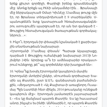
ե­րեք քիւրտ գոր­ծի­չի, ­Փա­րի­զի ի­րենց գրա­սե­նեա­կին
մէջ: Ա­նոնք ե­րեքն ալ PKKի ան­դամ­ներ էին… Ֆ­րան­սա­յի
մէջ ձեր­բա­կա­լո­ւած Օ­մար ­Կիւ­նէ­յը 32ա­մեայ թուրք մըն
էր, որ Ֆ­րան­սա տե­ղա­փո­խո­ւած է 9 տա­րե­կա­նին: Ս­
պա­նու­թե­նէն ետք կա­տա­րո­ւած հե­ռա­խօ­սա­զանգ­նե­
րու ստու­գու­մէն պար­զո­ւած էր, որ ան ետ զան­գած է ­
Թուր­քիոյ հե­տա­խու­զա­կան ծա­ռա­յու­թեան գոր­ծա­կալ­
նե­րուն…»:
9. Ին­չո՞ւ Էր­դո­ղան իր փե­սա­յին նշա­նա­կած է քա­րիւ­ղա­
յին տնտե­սու­թեան նա­խա­րար:
«էր­տո­ղա­նի 37ա­մեայ փե­սան` ­Պա­րաթ Ալ­պայ­րա­քը,
դար­ձած է ­Թուր­քիոյ ու­ժա­նիւ­թի նա­խա­րար 2015ի ­Նո­
յեմ­բեր 24ին: Ար­դեօք ա՞ն էր ա­մե­նա­բարձր ո­րա­կա­ւո­
րում ու­նե­ցո­ղը, թէ՞ այլ գոր­ծօն­ներ դեր խաղ­ցած են»:
10. Կր­նա՞նք խօ­սիլ Էր­տո­ղա­նի կա­պե­րուն մա­սին:
Էր­տո­ղա­նի մտե­րիմ ըն­կեր, սէու­տեան գոր­ծա­րար Եա­
սին ալ ­Քա­տին, ըստ Ա.Մ.Ն. գան­ձա­տան բա­ժան­մուն­
քին, «մե­ղադ­րո­ւած է «Ալ ­Քա­յի­տա»ի ա­ռաջ­նորդ Ու­սա­
մայ ­Պըն ­Լա­տե­նի հետ մին­չեւ 2014 թո­ւա­կա­նը ու­նե­ցած
կա­պե­րուն մէջ»: Էր­տո­ղան յա­մա­ռօ­րէն յայ­տա­րա­րած
է.- «Ես կը ճանչ­նամ պա­րոն ­Քա­տին: Ես կը հա­ւա­տամ
ա­նոր, ինչ­պէս ես ին­ծի: Անհ­նա­րին է, որ պա­րոն ­Քա­տին