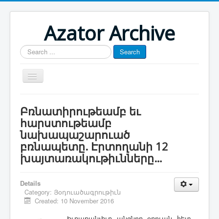
Azator Archive
Search
Search
...
Մայր էջ
Բռնատիրութեամբ եւ
Յուշատետր
հարստութեամբ
նախապաշարուած
Հայաստան-Արցախ
բռնապետը. Էրտողանի 12
Թուրքիա-Ատրպէյճան
խայտառակութիւնները…
Յօդուածագրութիւն
Details
Category:
Յօդուածագրութիւն
Created: 10 November 2016
Իւ­րա­քան­չիւր անց­նող օ­րո­ւան հետ, ­