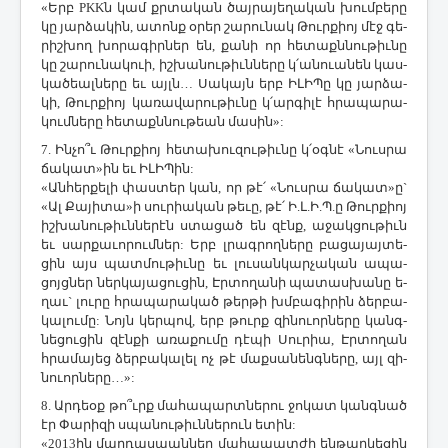
«Երբ PKKն ­կամ քրտա­կան ծայ­րա­յե­ղա­կան խում­բե­րը
կը յար­ձա­կին, ա­տոնք օ­րեր շա­րու­նակ ­Թուր­քիոյ մէջ գե­
րիշ­խող խո­րա­գիր­ներ են, քա­նի որ հե­տաքն­նու­թիւ­նը
կը շա­րու­նա­կո­ւի, իշ­խա­նու­թիւն­նե­րը կ­՛ա­նո­ւա­նեն կաս­
կա­ծեալ­նե­րը եւ այլն… ­Սա­կայն երբ ԻԼԻ­Պը կը յար­ձա­
կի, ­Թուր­քիոյ կա­ռա­վա­րու­թիւ­նը կ­՛ար­գի­լէ հրա­պա­րա­
կում­նե­րը հե­տաքն­նու­թեան մա­սին»:
7. Ին­չո՞ւ ­Թուր­քիոյ հե­տա­խու­զու­թիւ­նը կ­՛օգ­նէ «­Նուս­րա
ճա­կատ»ին եւ ԻԼԻ­Պին:
«Ան­հեր­քե­լի փաս­տեր կան, որ թէ՛ «­Նուս­րա ճա­կատ»ը`
«Ալ ­Քա­յի­տա»ի սու­րիա­կան թե­ւը, թէ՛ Ի.Լ.Ի.­Պ.ը ­Թուր­քիոյ
իշ­խա­նու­թիւն­նե­րէն ստա­ցած են զէնք, ա­ջակ­ցու­թիւն
եւ սար­քա­ւո­րում­ներ: Երբ լրագ­րող­նե­րը բա­ցա­յայ­տե­
ցին այս պատ­մու­թիւ­նը եւ լու­սան­կար­չա­կան ա­պա­
ցոյց­ներ ներ­կա­յա­ցու­ցին, Էր­տո­ղա­նի պա­տաս­խա­նը ե­
ղաւ` լու­րը հրա­պա­րա­կած թեր­թի խմբա­գի­րին ձեր­բա­
կա­լու­մը: ­Նոյն կեր­պով, երբ թուրք զի­նո­ւոր­նե­րը կանգ­
նե­ցու­ցին զէն­քի ա­ռա­քու­մը դէ­պի ­Սու­րիա, Էր­տո­ղան
հրա­մա­յեց ձեր­բա­կա­լել ոչ թէ մաք­սա­նենգ­նե­րը, այլ զի­
նո­ւոր­նե­րը…»:
8. Ար­դեօք թո՞ւրք մա­հա­պարտ­նե­րու ջո­կատ կանգ­նած
էր ­Փա­րի­զի սպա­նու­թիւն­նե­րուն ե­տին:
«2013ին մար­դաս­պան­ներ մա­հա­պատ­ժի են­թար­կե­ցին