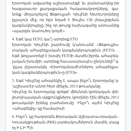
Էր­տո­ղան ա­զա­տեց աշ­խա­տան­քէ եւ բան­տար­կեց իր
հա­զա­րա­ւոր քա­ղա­քա­կան հա­կա­ռա­կորդ­նե­րը, զա­
նոնք մե­ղադ­րե­լով ­Ֆե­թուլ­լահ ­Կիւ­լէ­նի հե­տե­ւորդ­նե­րը
ըլ­լա­լուն մէջ, որ իբր ե­ղած է ­Յու­լիս 15ի յե­ղաշրջ­ման
կազ­մա­կեր­պի­չը, ինչ որ թուրք նա­խա­գա­հը ա­նո­ւա­նեց
«պար­գեւ Աս­տու­ծոյ կող­մէ»:
4. Ե­թէ կայ FETO, կա՞յ ար­դեօք ETO:
Էր­տո­ղան ­Կիւ­լէ­նի շար­ժու­մը կ­՛ա­նո­ւա­նէ «­Ֆե­թուլ­լիս­
տա­կան ա­հա­բեկ­չա­կան կազ­մա­կեր­պու­թիւն (FETO)….
Ե­թէ թոյ­լատ­րե­լի է խօ­սիլ FETOի մա­սին իբ­րեւ ա­հա­բեկ­
չա­կան խում­բի, ար­դեօք հա­ւա­սա­րա­պէս ըն­դու­նե­լի՞ կ­
՛ըլ­լայ յի­շա­տա­կել «Էր­տո­ղա­նա­մէտ­նե­րու ա­հա­բեկ­չա­
կան կազ­մա­կեր­պու­թիւն»ը (ETO)»:
5. Ե­թէ ­Կիւ­լէ­նը ա­հա­բե­կիչ է, ա­պա ին­չո՞ւ Էր­տո­ղա­նը կ­
՛աշ­խա­տէր ա­նոր հետ մին­չեւ 2013 թո­ւա­կա­նը:
­Կիւ­լէ­նը եւ Էր­տո­ղա­նը գրե­թէ միեւ­նոյն կրօ­նա­կան փի­
լի­սո­փա­յա­կան սկզբունք­նե­րու կրող­ներ էին մին­չեւ 2013
թո­ւա­կա­նի ի­րենց բա­ժա­նու­մը: Ին­չո՞ւ այժմ ­Կիւ­լէ­նը
«ա­հա­բե­կիչ» կը հա­մա­րո­ւի:
6. Ին­չո՞ւ կը հա­ղոր­դեն Քր­տա­կան Աշ­խա­տա­ւո­րա­կան ­
Կու­սակ­ցու­թեան (PKK) յար­ձա­կում­նե­րուն մա­սին, բայց
ոչ Ի.Լ.Ի.­Պ.ի: