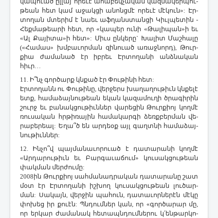
կա­պո­ւած ըլ­լայ ո­րե­ւէ ա­հա­բեկ­չա­կան կազ­մա­կեր­պու­
թեան հետ կամ ա­ջակ­ցի ա­նոնց­մէ ո­րե­ւէ մէ­կուն»: Էր­
տո­ղան մտե­րիմ է նաեւ աֆ­ղանս­տան­ցի ­Կիւլ­պե­տին ­
Հեք­մա­թեա­րի հետ, որ «կա­պեր ու­նի «­Թա­լի­պան»ի եւ
«Ալ ­Քա­յի­տա»ի հետ»: ­Միւս ըն­կե­րը` ­Խա­լիտ ­Մաշ­հա­լը
(«­Հա­մաս» խմբա­ւոր­ման զի­նո­ւած ա­ռաջ­նորդ), ­Թուր­
քիա ժա­մա­նած էր իբ­րեւ Էր­տո­ղա­նի անձ­նա­կան
հիւր…
11. Ի՞նչ գոր­ծարք կնքած էր ­Փու­թի­նի հետ:
Էր­տո­ղանն ու ­Փու­թի­նը, վեր­ջերս խա­ղա­ղու­թիւն կնքե­լէ
ետք, հա­մա­ձայ­նու­թեան ե­կան կա­զա­մու­ղի ծրա­գի­րին
շուրջ եւ բա­նակ­ցու­թիւն­ներ վա­րե­ցին ­Թուր­քիոյ կող­մէ
ռու­սա­կան հրթի­ռա­յին հա­մա­կար­գի ձեռք­բեր­ման վե­
րա­բե­րեալ: Ե­ղա՞ծ են ար­դեօք այլ գաղտ­նի հա­մա­ձայ­
նու­թիւն­ներ:
12. Ին­չո՞վ պայ­մա­նա­ւո­րո­ւած է դա­տա­րա­նի կող­մէ
«Ար­դա­րու­թիւն եւ ­Բար­գա­ւա­ճում» կու­սակ­ցու­թեան
փակ­ման մեր­ժու­մը:
2008ին ­Թուր­քիոյ սահ­մա­նադ­րա­կան դա­տա­րա­նը շատ
մօտ էր Էր­տո­ղա­նի իշ­խող կու­սակ­ցու­թեան լու­ծար­
ման: ­Սա­կայն, վեր­ջին պա­հուն, դա­տա­ւոր­նե­րէն մէ­կը
փո­խեց իր քուէն: Պն­դում­ներ կան, որ «գոր­ծա­րար մը,
որ եր­կար ժա­մա­նակ հե­տապն­դում­նե­րու կ­՛են­թար­կո­