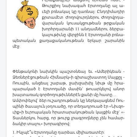
Թուր­քիոյ նա­խա­գահ Էր­տո­ղա­նը ալ ա­
ւե­լի բռնա­կալ կը դառ­նայ: Ընդ­դի­մա­դիր
քրտա­մէտ ­Ժո­ղո­վուրդ­նե­րու ­Ժո­ղովր­դա­
վա­րա­կան կու­սակ­ցու­թեան թրքա­կան
խորհր­դա­րա­նի 11 ան­դամ­նե­րու ձեր­բա­
կա­լու­թիւ­նը վեր­ջինն է Էր­տո­ղա­նի բռնա­
պե­տա­կան քա­ղա­քա­կա­նու­թեան եր­կար շա­րա­նին
մէջ:
­Փեն­թա­կո­նի նախ­կին պաշ­տօ­նեայ եւ «Ա­մե­րի­կեան ­
Ձեռ­նե­րէ­ցու­թեան ­Հիմ­նարկ»ի գի­տաշ­խա­տող ­Մայ­քըլ ­
Ռու­պին, ան­ցեալ շա­բաթ, ջախ­ջա­խիչ նիւթ մը հրա­
պա­րա­կած է Էր­տո­ղա­նի մա­սին` թո­ւար­կե­լով ա­նոր
խայ­տա­ռակ գոր­ծո­ղու­թիւն­նե­րէն քա­նի մը հա­տը…
Ամ­փո­փե­լով՝ ձեր ու­շադ­րու­թեան կը ներ­կա­յաց­նեմ ­Ռու­
պի­նի ծա­ւա­լուն յօ­դո­ւա­ծը, որ տե­ղադ­րո­ւած էր «­Նիւ­զո­
ւիք»ի եւ­րո­պա­կան հրա­տա­րա­կու­թեան կայ­քին մէջ` «­
Տաս­ներ­կու հարց, որ թուրք լրագ­րող­նե­րը չեն հա­մար­
ձա­կիր տա­լու» խո­րա­գի­րով:
1. Ինչ­պէ՞ս Էր­տո­ղա­նը դար­ձաւ մի­լիա­ռա­տէր: