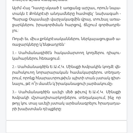
Այժմ ­Հայ ­Դա­տը սկսած է առ­ցանց ար­շաւ, ո­րուն նպա­
տակն է ­Քոնկ­րէ­սի ան­դամ­նե­րը հա­մո­զել` նա­խա­գահ ­
Պա­րաք Օ­պա­մա­յի վար­չա­կազ­մին վրայ, տո­ւեալ ա­ռա­
ջարկ­նե­րու ի­րա­գործ­ման հար­ցով, ճնշում գոր­ծադ­րե­
լու:
­Ռոյ­սի եւ միւս քոնկ­րէ­սա­կան­նե­րու ներ­կա­յա­ցու­ցած ա­
ռա­ջարկ­նե­րը կ­՝են­թադ­րեն`
1.- ­Սահ­մա­նա­գի­ծէն հա­կա­մար­տող կող­մե­րու դի­պու­
կա­հար­նե­րու հե­ռա­ցում։
2.- ­Սահ­մա­նագ­ծին Ե.Ա.Հ.Կ. ­Մինս­քի Խմ­բա­կին կող­մէ վե­
րահս­կո­ւող նո­րա­րա­րա­կան հա­մա­կար­գե­րու տե­ղադ­
րում, ո­րոնք հնա­րա­ւո­րու­թիւն պի­տի տան յստակ գիտ­
նա­լու, թէ ո՞ր մա­սէն կ­՝ի­րա­կա­նա­ցո­ւի յար­ձա­կու­մը։
3.- ­Սահ­մա­նագ­ծին ա­ւե­լի մեծ թի­ւով Ե.Ա.Հ.Կ. ­Մինս­քի
Խմ­բա­կի մշտա­դի­տար­կող­նե­րու տե­ղա­կա­յում, ինչ որ
թոյլ կու տայ ա­ւե­լի յստակ ար­ձա­նագ­րե­լու հրա­դա­դա­
րի խախտ­ման դէպ­քե­րը: