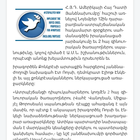
Հ.Յ.Դ. Ա­մե­րի­կա­յի ­Հայ ­Դա­տի
­Յանձ­նա­խում­բը՝ հա­շո­ւի առ­
նե­լով ­Նո­յեմ­բեր 12ին ղա­րա­
բա­ղեան-ատր­պէյ­ճա­նա­կան
հա­կա­մարտ զօր­քե­րու սահ­
մա­նագ­ծին ի­րա­կա­նա­ցած
յար­ձա­կու­մը եւ 2 հայ զի­նո­ւո­
րա­կան ծա­ռա­յող­նե­րու սպա­
նու­թիւ­նը, կո­չով դի­մած է Ա.Մ.Ն. իշ­խա­նու­թիւն­նե­րուն,
որ­պէս­զի ա­նոնք խե­լամ­տու­թիւն դրսե­ւո­րեն եւ
ի­րա­գոր­ծեն ­Քոնկ­րէ­սի ար­տա­քին հար­ցե­րով յանձ­նա­
ժո­ղո­վի նա­խա­գահ Էտ ­Ռոյ­սի, դե­մոկ­րատ Է­լիոթ Էն­կե­
լի եւ այլ քոնկ­րէ­սա­կան­նե­րու ներ­կա­յա­ցու­ցած ա­ռա­
ջարկ­նե­րը:
«Ատր­պէյ­ճան­ցի դի­պու­կա­հար­նե­րու կող­մէն 2 հայ զի­
նո­ւո­րա­կան ծա­ռա­յող­նե­րու (­Վա­հէ ­Վա­նո­յեան, ­Մի­քա­
յէլ ­Թո­րո­սեան) սպա­նու­թեան դէպ­քը ա­հա­զանգ է այն
մա­սին, որ պէտք է ան­յա­պաղ ի­րա­գոր­ծել ­Ռոյ­սի եւ Էն­
կե­լի նա­խա­ձեռ­նու­թեամբ ներ­կա­յա­ցո­ւած խա­ղա­ղա­
րար ա­ռա­ջարկ­նե­րը: Ա­տի­կա պար­տա­դիր նա­խա­պայ­
ման է մարդ­կա­յին կեան­քե­րը փրկե­լու ու պա­տե­րազ­մը
կան­խե­լու հա­մար»,- կը նշէ յանծ­նա­խում­բի գոր­ծա­դիր
տնօ­րէն Ա­րամ ­Համ­բա­րեան: