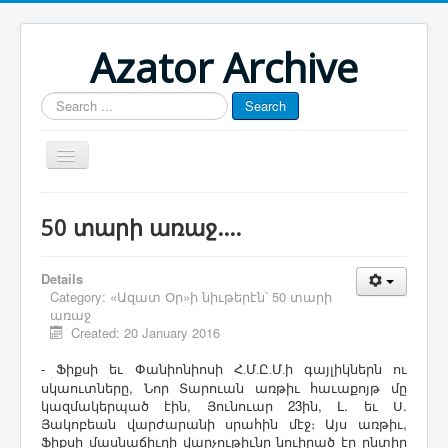
Azator Archive
Search
Search
...
Մայր էջ
50 տարի առաջ....
Յուշատետր
Հայաստան-Արցախ
Details
Category:
«Ազատ Օր»ի նիւթերէն՝ 50 տարի
Թուրքիա-Ատրպէյճան
առաջ
Created: 20 January 2016
Յօդուածագրութիւն
ու
- Ֆիքսի եւ Փանիոնիոսի Հ.Մ.Ը.Մ.ի գայլիկներն
սկաուտները, Նոր Տարուան առթիւ հաւաքոյթ մը
կազմակերպած էին, Յունուար 23ին, Լ. եւ Ս.
Յակոբեան վարժարանի սրահին մէջ։ Այս առթիւ,
Ֆիքսի մասնաճիւղի վարչութիւնը նուիրած էր ընտիր