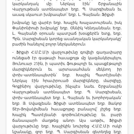
կարկանդակ մը։ Ներկայ էին՝ Շրջանային
Վարչութեան ատենապետ եղբ. Պ. Սարգիսեան եւ
աւագ սկաուտ խմբապետ՝ եղբ. Լ. Գայեան։ Ֆիքսի
խմբակը կը վարէր եղբ. Խաչիկ Խաչատուրեան, իսկ
Փանիոնիոսի խմբակը՝ եղբ. Օննիկ Կենդանեան։ Եղբ.
Լ. Գայեանի օրուան պատշաճ խօսքերէն ետք, եղբ.
Պրն. Սարգիսեան կտրեց աւանդական կարկանդակը՝
բաժին հանելով բոլոր ներկաներուն։
- Ֆիքսի Հ.Մ.Ը.Մ.ի վարչութիւնը գովելի գաղա
փարը
ունեցած էր գաթայի հաւաքոյթ մը կազմակերպելու
Յունուար 25ին, ի պատիւ ֆութպոլի եւ պասքէթպոլի
մարզիկներուն եւ արտասահման մեկնող իր
փոխ¬ատենապետին՝ եղբ. Խաչիկ Պատէլեանի։
Ներկայ էին հրաւիրուած մարզիկները, մարզիչը,
Գոքինիոյ վարչութիւնը, ինչպէս նաեւ Շրջանային
Վարչութեան ատենապետ եղբ. Պ. Սարգիսեան,
փոխ¬ատենապետ եղբ. Լ. Գայեան եւ խորհրդական՝
եղբ. Յ. Սվազլեան։ Ֆիքսի ատենապետ եղբ. Յակոբ
Տէր-Յովակիմեան հաւաքոյթը բանալով՝ յիշեց եղբ.
Խաչիկ Պատէլեանի գործունէութիւնը եւ բարի
ճանապարհ մաղթեց անոր։ Այս առթիւ, Ֆիքսի
վարչութիւնը եղբ. Խաչիկին նուիրեց Հ.Մ.Ը.Մ.ի ոսկի
նշանակը, զոր եղբ. Պ. Սարգիսեան զետեղեց եղբ.