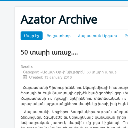
Azator Archive
Մայր էջ
Յուշատետր
Հայաստան-Արցախ
Թ
50 տարի առաջ....
Details
Category:
«Ազատ Օր»ի նիւթերէն՝ 50 տարի առաջ
Created: 13 January 2016
- Հայաստանի Գիտութիւններու Ակադեմիայի
հրատարակ
Ֆիտայի եւ Իպն Շատտայի գրիչէն ելած գործեր՝ զո
Հայաստանի ու դրացի երկիրներու տնտեսական ու 
արաբական արշաւանքներու մասին կը խօսի, իսկ Իպն 
- Հայաստանի Կոյրերու Կազմակերպութեան ան
դամ
ձեռնոցներ, ձգախէժէ եւ կերպընկալէ զանազան իրեր՝ 
Խմբագրական յատուկ մարմին մը լոյս կþընծայէ Պ