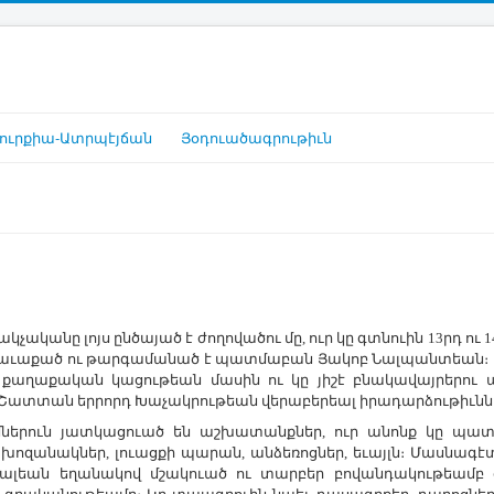
ուրքիա-Ատրպէյճան
Յօդուածագրութիւն
չականը լոյս ընծայած է ժողովածու մը, ուր կը գտնուին 13րդ 
րս հաւաքած ու թարգամանած է պատմաբան Յակոբ Նալպանտեան։
քաղաքական կացութեան մասին ու կը յիշէ բնակավայրերու 
Շատտան երրորդ Խաչակրութեան վերաբերեալ իրադարձութիւններո
ներուն յատկացուած են աշխատանքներ, ուր անոնք կը պատ
խոզանակներ, լուացքի պարան, անձեռոցներ, եւայլն։ Մասնագէտն
րալեան եղանակով մշակուած ու տարբեր բովանդակութեամբ գ