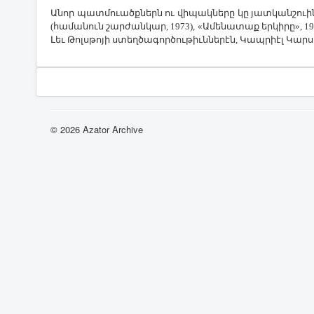
Ա­նոր պատ­մո­ւածք­ներն ու վի­պակ­նե­րը կը յատ­կան­շո­ւին 
(հա­մա­նուն շար­ժան­կար, 1973), «Ա­մե­նա­տաք եր­կի­րը», 197
Լեւ ­Թոլս­թո­յի ստեղ­ծա­գոր­ծու­թիւն­նե­րէն, ­Կապ­րիէլ ­Կար
© 2026 Azator Archive