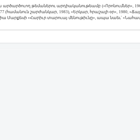
ար­ծար­ծո­ւող թե­մա­նե­րու ար­դիա­կա­նու­թեամբ («Ո­րո­նում­ներ», 1965
7 (հա­մա­նուն շար­ժան­կար, 1983), «Եր­կար, հրա­շա­լի օր», 1980, «­Ճա­յ
­սիա ­Մար­քե­սի «­Հա­րիւր տա­րո­ւայ մե­նու­թիւ­նը», ա­պա նաեւ՝ «­Նա­հա­