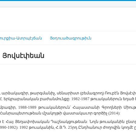
ուրքիա-Ատրպէյճան
Յօդուածագրութիւն
ն Յովսէփեան
ար­ձա­կա­գիր, թարգ­մա­նիչ, սե­նա­րիստ (բե­մագ­րող) ­Ռու­բէն ­Յով­սէ­
. երկ­րա­բա­նա­կան բա­ժան­մուն­քը: 1982-1987 թո­ւա­կա­նե­րուն ե­ղած է
­գիր, 1988-1989 թո­ւա­կա­նե­րուն՝ ­Հա­յաս­տա­նի Գ­րող­նե­րի ­Միու
Հան­րա­պե­տու­թեան մշա­կոյ­թի վաս­տա­կա­ւոր գոր­ծիչ (2014):
 է ­Հայ Յե­ղա­փո­խա­կան Դաշ­նակ­ցու­թեան: ­Նոյն թո­ւա­կա­նին ընտ­ր
990-1992): 1992 թո­ւա­կա­նին, Հ.Յ.Դ. 25րդ Ընդ­հա­նուր ժո­ղո­վին կող­մէ ը