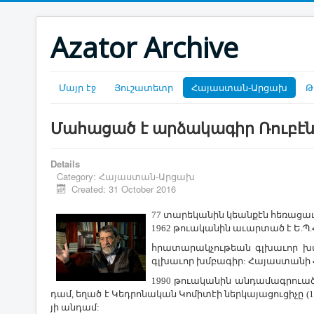
Azator Archive
Մայր էջ
Յուշատետր
Հայաստան-Արցախ
Թ
Մահացած է արձակագիր Ռուբէ
Details
Category:
Հայաստան-Արցախ
Created: 31 October 2016
77 տա­րե­կա­նին կեան­քէն հե­ռա­ցաւ 
1962 թո­ւա­կա­նին ա­ւար­տած է Ե.Պ.Հ
հրա­տա­րակ­չու­թեան գլխա­ւոր խմբա
գլխա­ւոր խմբա­գիր: ­Հա­յ
աս­տա­նի ­
1990 թո­ւա­կա­նին ան­դա­մագ­րո­ւած
դամ, ե­ղած է ­Կեդ­րո­նա­կան Կո­մի­տէի ներ­կա­յա­ցու­ցի­չը (1
յի ան­դամ: