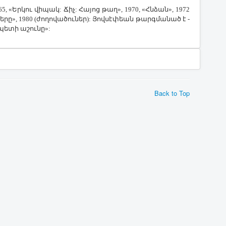
, «Եր­կու վի­պակ: ­Ճիչ: ­Հա­յոց թաղ», 1970, «Հն­ձան», 1972
ե­րը», 1980 (ժո­ղո­վա­ծու­ներ): ­Յով­սէ­փեան թարգ­մա­նած է ­
պե­տի ա­շու­նը»:
Back to Top