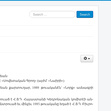
Search
Search
...
փեան:
 «­Սո­վե­տա­կան Գ­րող» (այժմ` «­Նաի­րի»)
­թեան քար­տու­ղար, 1989 թո­ւա­կա­նէն` «­Նորք» ամ­սագ­րի
ո­ւած է Հ.Յ.Դ. ­Հա­յաս­տա­նի Կեդ­րո­նա­կան կո­մի­տէի ան­
նտ­րո­ւած եւ մին­չեւ 1995 թո­ւա­կա­նը ե­ղած է Հ.Յ.Դ. ­Բիւ­րո­